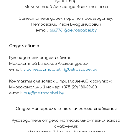
Директор:
Малолетний Александр Валентинович
Заместитель директора по производству:
Петровский Иван Владимирович
e-mail:
6667761@belroscabel.by
Отдел сбыта
Руководитель отдела сбыта:
Малолетний Вячеслав Александрович
e-mail:
viacheslav.maloletni@belroscabel.by
Контакты для заявок и приглашений к закупкам:
Многоканальный номер: +375 (29) 180-99-00
e-mail:
buy@belroscabel.by
Отдел материально-технического снабжения
Руководитель отдела материально-технического
снабжения: