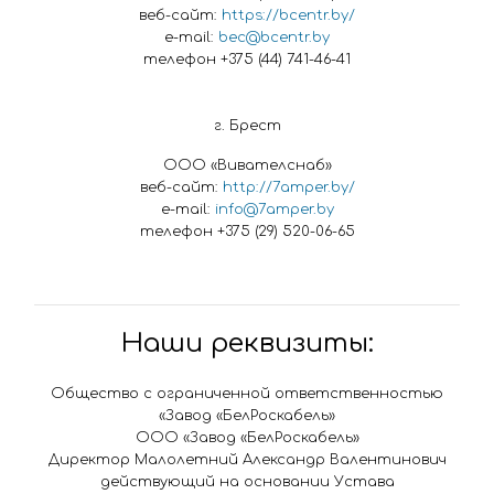
веб-сайт:
https://bcentr.by/
e-mail:
bec@bcentr.by
телефон +375 (44) 741-46-41
г. Брест
ООО «Вивателснаб»
веб-сайт:
http://7amper.by/
e-mail:
info@7amper.by
телефон +375 (29) 520-06-65
Наши реквизиты:
Общество с ограниченной ответственностью
«Завод «БелРоскабель»
ООО «Завод «БелРоскабель»
Директор Малолетний Александр Валентинович
действующий на основании Устава