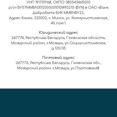
УНП 191759168, ОКПО 380543465000
р/сч BY57MMBN30120000010101495215 (BYN) в ОАО «Банк
Дабрабыт» БИК MMBNBY22,
Адрес банка: 220002, г. Минск, ул. Коммунистическая,
49, пом.1.
Юридический адрес:
247774, Республика Беларусь, Гомельская область,
Мозырский район, г.Мозырь, ул.Социалистическая,
д.120/35
Почтовый адрес:
247775, Республика Беларусь, Гомельская обл.,
Мозырский район, г.Мозырь, ул.Портовая,68.