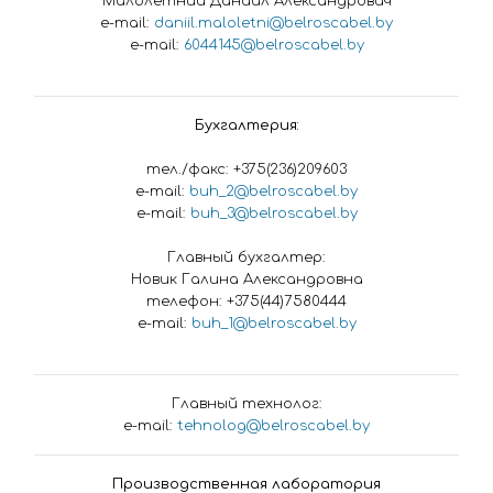
Малолетний Даниил Александрович
e-mail:
daniil.maloletni@belroscabel.by
e-mail:
6044145@belroscabel.by
Бухгалтерия:
тел./факс: +375(236)209603
e-mail:
buh_2@belroscabel.by
e-mail:
buh_3@belroscabel.by
Главный бухгалтер:
Новик Галина Александровна
телефон: +375(44)7580444
e-mail:
buh_1@belroscabel.by
Главный технолог:
e-mail:
tehnolog@belroscabel.by
Производственная лаборатория